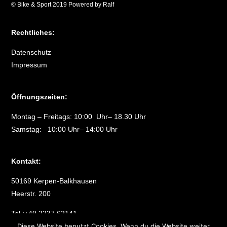
© Bike & Sport 2019 Powered by Ralf
Rechtliches:
Datenschutz
Impressum
Öffnungszeiten:
Montag – Freitags: 10:00 Uhr– 18.30 Uhr
Samstag: 10:00 Uhr– 14:00 Uhr
Kontakt:
50169 Kerpen-Balkhausen
Heerstr. 200
Tel.:+49 2237 62141
Fax :+49 2237 562778
Diese Website benutzt Cookies. Wenn du die Website weiter